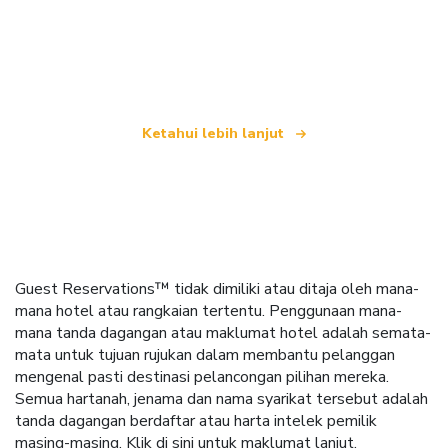
Kami merupakan rangkaian pelancongan bebas
yang menawarkan lebih 100,000 hotel di seluruh
dunia
Ketahui lebih lanjut
Guest Reservations™ tidak dimiliki atau ditaja oleh mana-
mana hotel atau rangkaian tertentu. Penggunaan mana-
mana tanda dagangan atau maklumat hotel adalah semata-
mata untuk tujuan rujukan dalam membantu pelanggan
mengenal pasti destinasi pelancongan pilihan mereka.
Semua hartanah, jenama dan nama syarikat tersebut adalah
tanda dagangan berdaftar atau harta intelek pemilik
masing-masing.
Klik di sini
untuk maklumat lanjut.