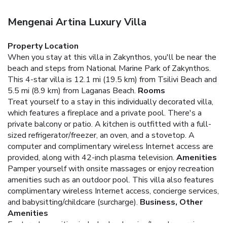
Mengenai Artina Luxury Villa
Property Location
When you stay at this villa in Zakynthos, you'll be near the
beach and steps from National Marine Park of Zakynthos.
This 4-star villa is 12.1 mi (19.5 km) from Tsilivi Beach and
5.5 mi (8.9 km) from Laganas Beach.
Rooms
Treat yourself to a stay in this individually decorated villa,
which features a fireplace and a private pool. There's a
private balcony or patio. A kitchen is outfitted with a full-
sized refrigerator/freezer, an oven, and a stovetop. A
computer and complimentary wireless Internet access are
provided, along with 42-inch plasma television.
Amenities
Pamper yourself with onsite massages or enjoy recreation
amenities such as an outdoor pool. This villa also features
complimentary wireless Internet access, concierge services,
and babysitting/childcare (surcharge).
Business, Other
Amenities
Featured amenities include dry cleaning/laundry services,