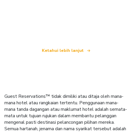
Kami merupakan rangkaian pelancongan bebas
yang menawarkan lebih 100,000 hotel di seluruh
dunia
Ketahui lebih lanjut
Guest Reservations™ tidak dimiliki atau ditaja oleh mana-
mana hotel atau rangkaian tertentu. Penggunaan mana-
mana tanda dagangan atau maklumat hotel adalah semata-
mata untuk tujuan rujukan dalam membantu pelanggan
mengenal pasti destinasi pelancongan pilihan mereka.
Semua hartanah, jenama dan nama syarikat tersebut adalah