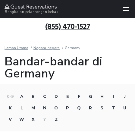
Rangkaian pelancongan bebas
(855) 470-1527
Laman Utama
Negara-negara
Germany
Bandar-bandar di
Germany
0-9
A
B
C
D
E
F
G
H
I
J
K
L
M
N
O
P
Q
R
S
T
U
V
W
X
Y
Z