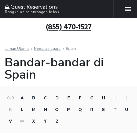
Rangkaian pelancongan bebas
(855) 470-1527
Laman Utama
Negara-negara
Spain
Bandar-bandar di
Spain
0-9
A
B
C
D
E
F
G
H
I
J
K
L
M
N
O
P
Q
R
S
T
U
V
W
X
Y
Z