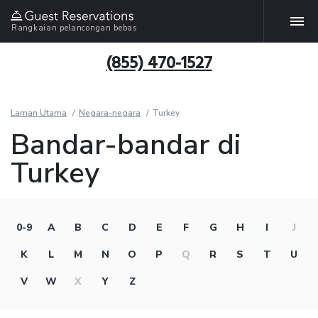
Rangkaian pelancongan bebas
(855) 470-1527
Laman Utama
Negara-negara
Turkey
Bandar-bandar di
Turkey
0-9
A
B
C
D
E
F
G
H
I
J
K
L
M
N
O
P
Q
R
S
T
U
V
W
X
Y
Z