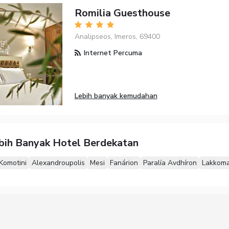
Romilia Guesthouse
Analipseos, Imeros, 69400
Internet Percuma
Lebih banyak kemudahan
ebih Banyak Hotel Berdekatan
Komotini
Alexandroupolis
Mesi
Fanárion
Paralía Avdhíron
Lakkom