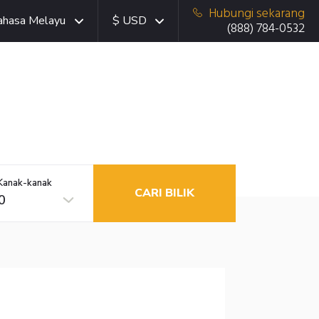
Hubungi sekarang
ahasa Melayu
$ USD
(888) 784-0532
Kanak-kanak
CARI BILIK
0