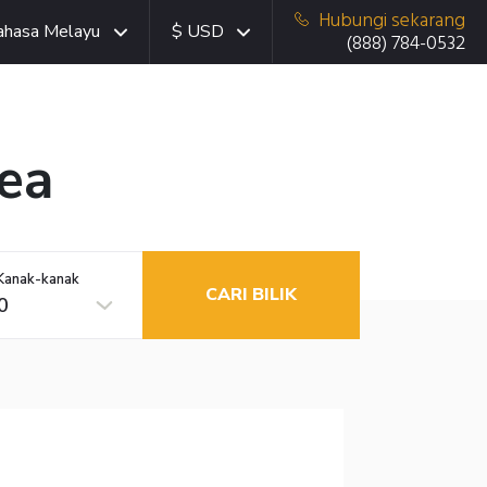
Hubungi sekarang
ahasa Melayu
$ USD
(888) 784-0532
ea
Kanak-kanak
CARI BILIK
0