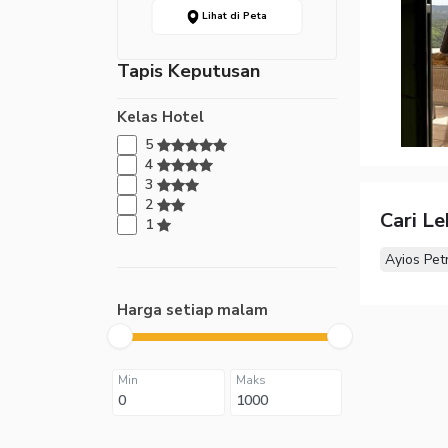
Lihat di Peta
Tapis Keputusan
Kelas Hotel
5
4
3
2
Cari L
1
Ayios Pet
Harga setiap malam
Min
Maks