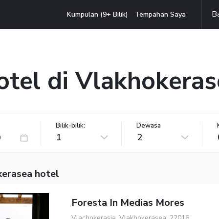
B
Kumpulan (9+ Bilik)
Tempahan Saya
otel di Vlakhokeras
Bilik-bilik:
Dewasa
1
2
kerasea hotel
Foresta In Medias Mores
Vlachokerasia, Vlakhokerasea, 22016