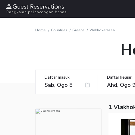
Rangkaian pelancongan bebas
Home
Countries
Greece
Vlakhokerasea
H
Daftar masuk:
Daftar keluar:
1 Vlakho