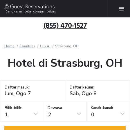
Rangkaian pelancongan bebas
(855) 470-1527
Home
Countries
U.S.A.
Strasburg, OH
Hotel di Strasburg, OH
Daftar masuk:
Daftar keluar:
Bilik-bilik:
Dewasa
Kanak-kanak
1
2
0