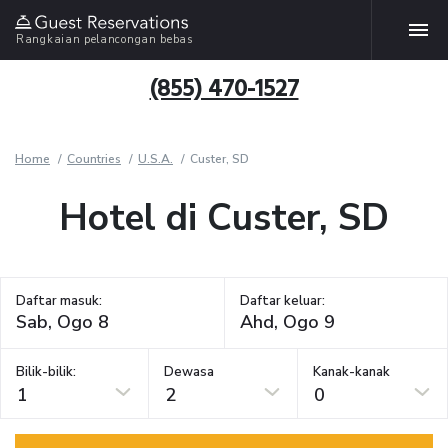
Rangkaian pelancongan bebas
(855) 470-1527
Home
Countries
U.S.A.
Custer, SD
Hotel di Custer, SD
Daftar masuk:
Daftar keluar:
Bilik-bilik:
Dewasa
Kanak-kanak
1
2
0