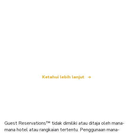
Kami merupakan rangkaian pelancongan bebas
yang menawarkan lebih 100,000 hotel di seluruh
dunia
Ketahui lebih lanjut
Guest Reservations™ tidak dimiliki atau ditaja oleh mana-
mana hotel atau rangkaian tertentu. Penggunaan mana-