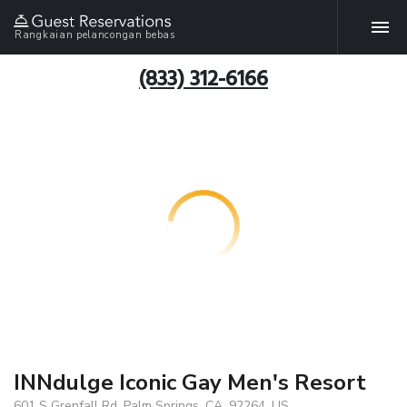
Rangkaian pelancongan bebas
(833) 312-6166
INNdulge Iconic Gay Men's Resort
601 S Grenfall Rd, Palm Springs, CA, 92264, US