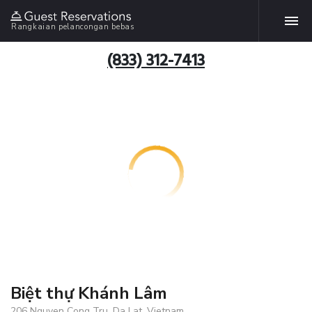
Rangkaian pelancongan bebas
(833) 312-7413
Biệt thự Khánh Lâm
206 Nguyen Cong Tru, Da Lat, Vietnam