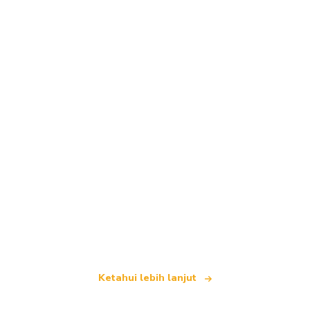
Kami merupakan rangkaian pelancongan bebas
yang menawarkan lebih 100,000 hotel di seluruh
dunia
Ketahui lebih lanjut