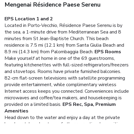
Mengenai Résidence Paese Serenu
EPS Location 1 and 2
Located in Porto-Vecchio, Résidence Paese Serenu is by
the sea, a 1-minute drive from Mediterranean Sea and 8
minutes from St Jean-Baptiste Church. This beach
residence is 7.5 mi (12.1 km) from Santa Giulia Beach and
8.9 mi (14.3 km) from Palombaggia Beach.
EPS Rooms
Make yourself at home in one of the 69 guestrooms,
featuring kitchenettes with full-sized refrigerators/freezers
and stovetops. Rooms have private furnished balconies.
82-cm flat-screen televisions with satellite programming
provide entertainment, while complimentary wireless
Internet access keeps you connected. Conveniences include
microwaves and coffee/tea makers, and housekeeping is
provided on a limited basis.
EPS Rec, Spa, Premium
Amenities
Head down to the water and enjoy a day at the private
beach, or take advantage of other recreational amenities
including outdoor tennis courts and an outdoor pool.