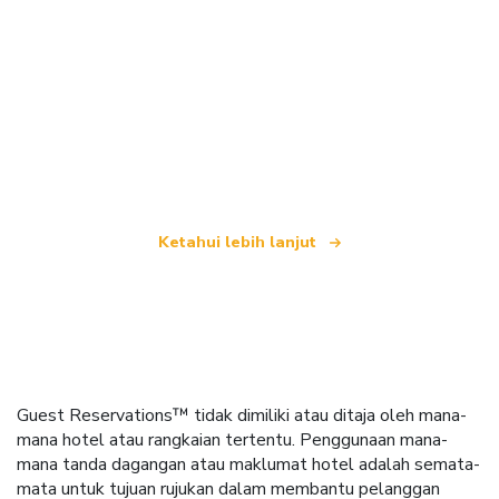
Kami merupakan rangkaian pelancongan bebas
yang menawarkan lebih 100,000 hotel di seluruh
dunia
Ketahui lebih lanjut
Guest Reservations™ tidak dimiliki atau ditaja oleh mana-
mana hotel atau rangkaian tertentu. Penggunaan mana-
mana tanda dagangan atau maklumat hotel adalah semata-
mata untuk tujuan rujukan dalam membantu pelanggan