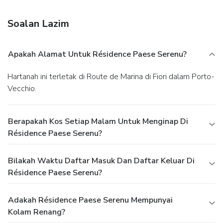
Additional amenities at this residence include
complimentary wireless Internet access, concierge services,
Soalan Lazim
and babysitting/childcare (surcharge).
EPS Dining
For lunch or dinner, stop by Le Marina, a restaurant that
specializes in local cuisine. You can also grab snacks at the
Apakah Alamat Untuk Résidence Paese Serenu?
coffee shop/café. Relax with your favorite drink at the
bar/lounge or the beach bar. Buffet breakfasts are available
Hartanah ini terletak di Route de Marina di Fiori dalam Porto-
daily from 7:30 AM to 10 AM for a fee.
EPS Business,
Vecchio.
Other Amenities
Featured amenities include a computer station, a 24-hour
front desk, and multilingual staff. Free self parking is
Berapakah Kos Setiap Malam Untuk Menginap Di
available onsite.
Résidence Paese Serenu?
Bilakah Waktu Daftar Masuk Dan Daftar Keluar Di
Résidence Paese Serenu?
Adakah Résidence Paese Serenu Mempunyai
Kolam Renang?