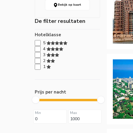
Bekijk op kaart
De filter resultaten
Hotelklasse
5
4
3
2
1
Prijs per nacht
Min
Max