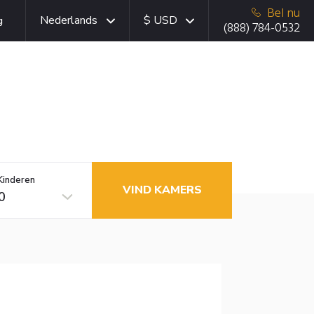
Bel nu
Nederlands
$ USD
g
(888) 784-0532
Kinderen
VIND KAMERS
0