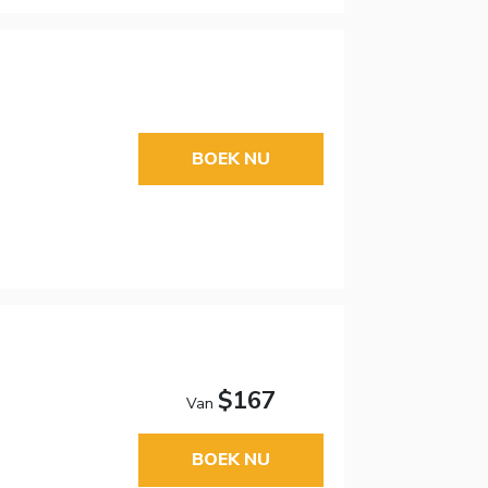
BOEK NU
$167
Van
BOEK NU