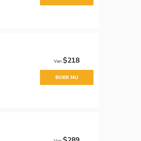
$218
Van
BOEK NU
$289
Van