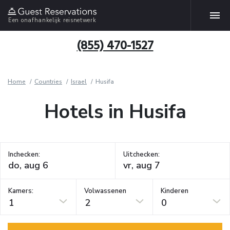
Een onafhankelijk reisnetwerk
(855) 470-1527
Home
Countries
Israel
Husifa
Hotels in Husifa
Inchecken:
Uitchecken:
Kamers:
Volwassenen
Kinderen
1
2
0