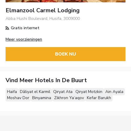
Elmanzool Carmel Lodging
Abba Hushi Boulevard, Husifa, 3009000
Gratis internet
Meer voorzieningen
BOEK NU
Vind Meer Hotels In De Buurt
Haifa
Dāliyat el Karmil
Qiryat Ata
Qiryat Motzkin
Ain Ayala
Moshav Dor
Binyamina
Zikhron Ya‘aqov
Kefar Barukh