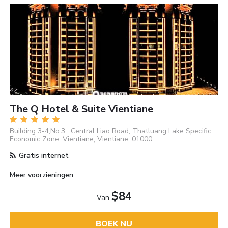
The Q Hotel & Suite Vientiane
Building 3-4,No.3 , Central Liao Road, Thatluang Lake Specific
Economic Zone, Vientiane, Vientiane, 01000
Gratis internet
Meer voorzieningen
$84
Van
BOEK NU