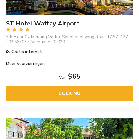
ST Hotel Wattay Airport
5th Floor 02 Meuang Vatha, Souphanouvong Road 17.971127,
102.567037, Vientiane, 01020
Gratis internet
Meer voorzieningen
$65
Van
BOEK NU