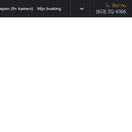
Bel nu
epen (9+ kamers)
Mijn boeking
(833) 312-6166