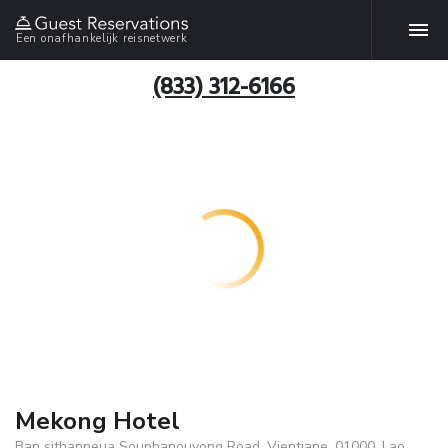
Een onafhankelijk reisnetwerk
(833) 312-6166
Mekong Hotel
Ban sithanneua Souphanouvong Road, Vientiane, 01000, Lao