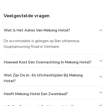
Satisfy your appetite at the hotel's restaurant, which
serves breakfast, lunch, and dinner, or stay in and take
advantage of room service (during limited hours).
Business,
Veelgestelde vragen
Other Amenities
Featured amenities include a business center, dry
cleaning/laundry services, and a 24-hour front desk. A
Wat Is Het Adres Van Mekong Hotel?
shuttle from the airport to the hotel is complimentary
(available on request).
De accomodatie is gelegen op Ban sithanneua
Souphanouvong Road in Vientiane.
Hoeveel Kost Een Overnachting In Mekong Hotel?
Wat Zijn De In- En Uitchecktijden Bij Mekong
Hotel?
Heeft Mekong Hotel Een Zwembad?