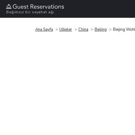
Bağımsız bir seyahat ağı
Ana Sayfa
Ülkeler
China
Beijing
Beijing Woh