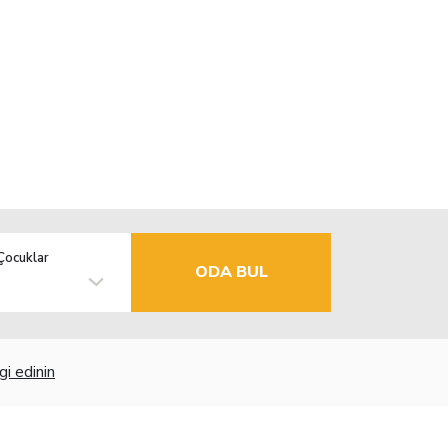
Çocuklar
ODA BUL
gi edinin