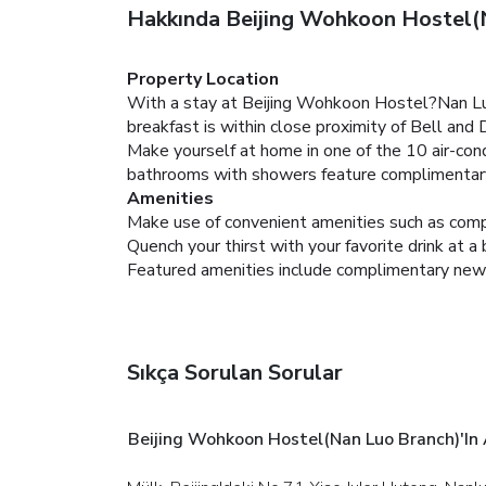
Hakkında Beijing Wohkoon Hostel(
Property Location
With a stay at Beijing Wohkoon Hostel?Nan Luo
breakfast is within close proximity of Bell an
Make yourself at home in one of the 10 air-con
bathrooms with showers feature complimentary t
Amenities
Make use of convenient amenities such as compl
Quench your thirst with your favorite drink at a 
Featured amenities include complimentary newsp
Sıkça Sorulan Sorular
Beijing Wohkoon Hostel(Nan Luo Branch)'ın 