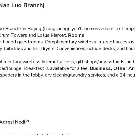
Nan Luo Branch)
 Branch? in Beijing (Dongcheng), you'll be convenient to Temple
d Drum Towers and Lotus Market.
Rooms
ditioned guestrooms. Complimentary wireless Internet access is
oiletries and hair dryers. Conveniences include desks, and hous
imentary wireless Internet access, gift shops/newsstands, and t
bar/lounge. Breakfast is available for a fee.
Business, Other Am
apers in the lobby, dry cleaning/laundry services, and a 24-hour
Adresi Nedir?