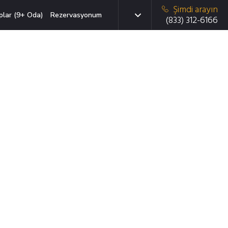
Şimdi arayın
plar (9+ Oda)
Rezervasyonum
(833) 312-6166