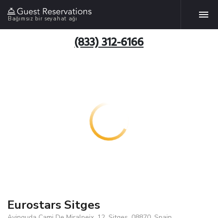
Bağımsız bir seyahat ağı
(833) 312-6166
Eurostars Sitges
Avinguda Cami De Miralpeix, 12, Sitges, 08870, Spain