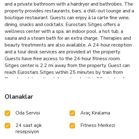
and a private bathroom with a hairdryer and bathrobes. The
property provides restaurants, bars, a chill-out lounge and a
boutique restaurant. Guests can enjoy à la carte fine wine,
dining, snacks and cocktails. Eurostars Sitges offers a
wellness center with a spa, an indoor pool, a hot tub, a
sauna and a steam bath for an extra charge. Therapies and
beauty treatments are also available. A 24-hour reception
and a tour desk services are provided at the property.
Guests have free access to the 24-hour fitness room.
Sitges center is 2.2 mi away from the property. Guest can
reach Eurostars Sitges within 25 minutes by train from
Barcelona International Airport and within 50 minutes from
Barcelona city center.
Olanaklar
Oda Servisi
Araç Kiralama
24 saat açık
Fitness Merkezi
resepsiyon