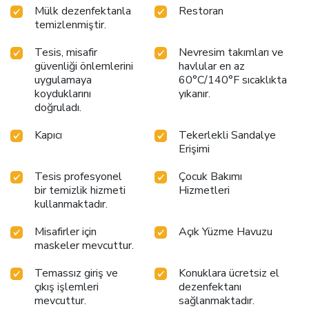
Mülk dezenfektanla
Restoran
temizlenmiştir.
Tesis, misafir
Nevresim takımları ve
güvenliği önlemlerini
havlular en az
uygulamaya
60°C/140°F sıcaklıkta
koyduklarını
yıkanır.
doğruladı.
Kapıcı
Tekerlekli Sandalye
Erişimi
Tesis profesyonel
Çocuk Bakımı
bir temizlik hizmeti
Hizmetleri
kullanmaktadır.
Misafirler için
Açık Yüzme Havuzu
maskeler mevcuttur.
Temassız giriş ve
Konuklara ücretsiz el
çıkış işlemleri
dezenfektanı
mevcuttur.
sağlanmaktadır.