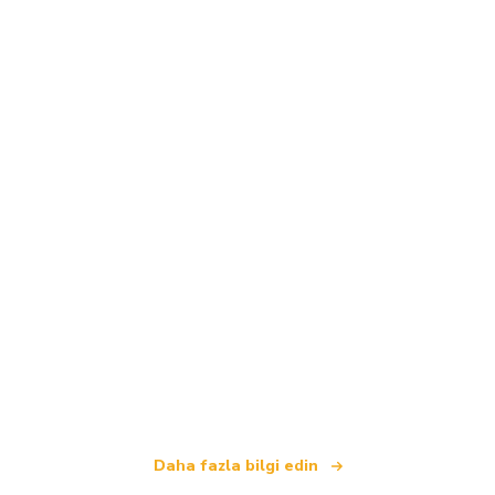
Biz, dünya çapında 100.000'den fazla otel sunan
bağımsız bir seyahat ağıyız
.
Daha fazla bilgi edin