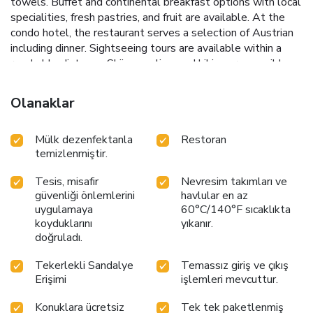
towels. Buffet and continental breakfast options with local
specialities, fresh pastries, and fruit are available. At the
condo hotel, the restaurant serves a selection of Austrian
including dinner. Sightseeing tours are available within a
reachable distance. Skiing, cycling, and hiking are possible
within the area, and Gästehaus am Hahnenkamm offers ski
storage space. Train Station Reutte in Tyrol is 2.6 miles
Olanaklar
from the accommodation, while Museum of Füssen is 11
miles away.
Mülk dezenfektanla
Restoran
temizlenmiştir.
Tesis, misafir
Nevresim takımları ve
güvenliği önlemlerini
havlular en az
uygulamaya
60°C/140°F sıcaklıkta
koyduklarını
yıkanır.
doğruladı.
Tekerlekli Sandalye
Temassız giriş ve çıkış
Erişimi
işlemleri mevcuttur.
Konuklara ücretsiz
Tek tek paketlenmiş