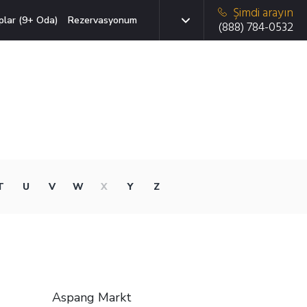
Şimdi arayın
plar (9+ Oda)
Rezervasyonum
(888) 784-0532
T
U
V
W
X
Y
Z
Aspang Markt