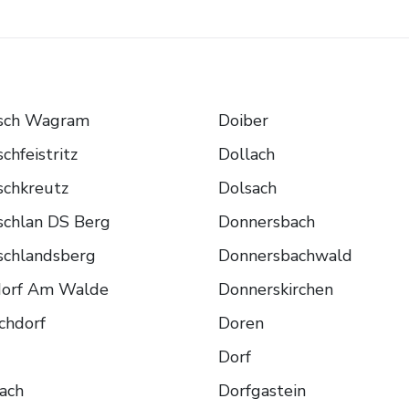
sch Wagram
Doiber
chfeistritz
Dollach
schkreutz
Dolsach
schlan DS Berg
Donnersbach
schlandsberg
Donnersbachwald
dorf Am Walde
Donnerskirchen
chdorf
Doren
Dorf
ach
Dorfgastein