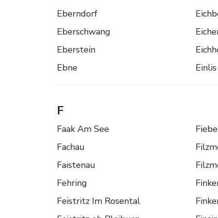
Eberndorf
Eichb
Eberschwang
Eich
Eberstein
Eichh
Ebne
Einlis
F
Faak Am See
Fiebe
Fachau
Filzm
Faistenau
Filzm
Fehring
Finke
Feistritz Im Rosental
Finke