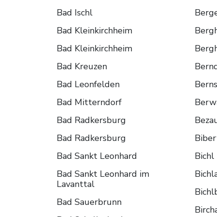
Bad Ischl
Berg
Bad Kleinkirchheim
Berg
Bad Kleinkirchheim
Berg
Bad Kreuzen
Bernd
Bad Leonfelden
Berns
Bad Mitterndorf
Berw
Bad Radkersburg
Beza
Bad Radkersburg
Biber
Bad Sankt Leonhard
Bichl
Bad Sankt Leonhard im
Bichl
Lavanttal
Bichl
Bad Sauerbrunn
Birch