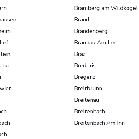
ern
Bramberg am Wildkogel
hausen
Brand
heim
Brandenberg
orf
Braunau Am Inn
tein
Braz
ang
Brederis
u
Bregenz
wier
Breitbrunn
Breitenau
ach
Breitenbach
bach
Breitenbach Am Inn
ach