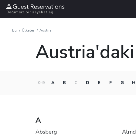
Bağımsız bir seyahat ağı
Bu
Ülkeler
Austria
Austria'daki
0-9
A
B
C
D
E
F
G
H
A
Absberg
Almdo