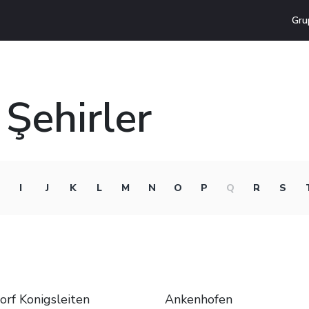
Gru
 Şehirler
I
J
K
L
M
N
O
P
Q
R
S
rf Konigsleiten
Ankenhofen