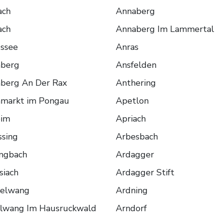
ach
Annaberg
ach
Annaberg Im Lammertal
ussee
Anras
nberg
Ansfelden
berg An Der Rax
Anthering
nmarkt im Pongau
Apetlon
eim
Apriach
ssing
Arbesbach
engbach
Ardagger
siach
Ardagger Stift
elwang
Ardning
lwang Im Hausruckwald
Arndorf