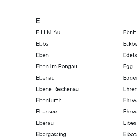
E
E LLM Au
Ebnit
Ebbs
Eckb
Eben
Edels
Eben Im Pongau
Egg
Ebenau
Egger
Ebene Reichenau
Ehre
Ebenfurth
Ehrw
Ebensee
Ehrw
Eberau
Eibe
Ebergassing
Eibet