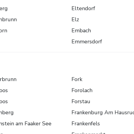
erg
Eltendorf
enbrunn
Elz
orn
Embach
Emmersdorf
rbrunn
Fork
oos
Forolach
oos
Forstau
nberg
Frankenburg Am Hausru
nstein am Faaker See
Frankenfels