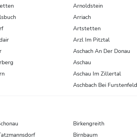
etten
Arnoldstein
lsbuch
Arriach
rf
Artstetten
dair
Arzl Im Pitztal
r
Aschach An Der Donau
rberg
Aschau
rn
Aschau Im Zillertal
Aschbach Bei Furstenfel
Schonau
Birkengreith
Tatzmannsdorf
Birnbaum