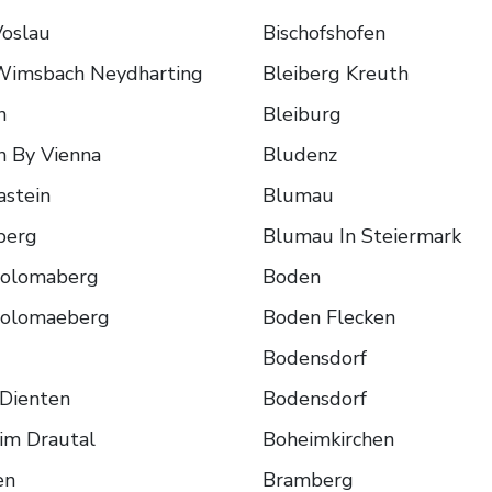
oslau
Bischofshofen
Wimsbach Neydharting
Bleiberg Kreuth
n
Bleiburg
 By Vienna
Bludenz
stein
Blumau
berg
Blumau In Steiermark
holomaberg
Boden
holomaeberg
Boden Flecken
Bodensdorf
Dienten
Bodensdorf
im Drautal
Boheimkirchen
en
Bramberg