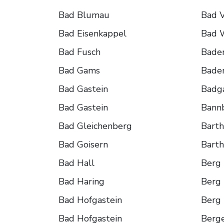
Bad Blumau
Bad V
Bad Eisenkappel
Bad 
Bad Fusch
Bade
Bad Gams
Baden
Bad Gastein
Badga
Bad Gastein
Bann
Bad Gleichenberg
Bart
Bad Goisern
Bart
Bad Hall
Berg
Bad Haring
Berg 
Bad Hofgastein
Berg 
Bad Hofgastein
Berg