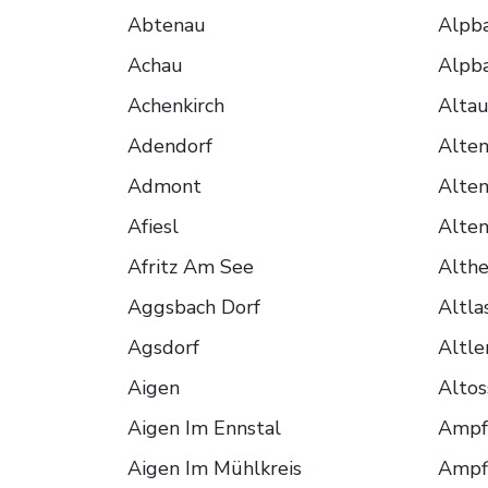
Abtenau
Alpb
Achau
Alpb
Achenkirch
Alta
Adendorf
Alte
Admont
Alten
Afiesl
Alte
Afritz Am See
Alth
Aggsbach Dorf
Altla
Agsdorf
Altl
Aigen
Altos
Aigen Im Ennstal
Ampf
Aigen Im Mühlkreis
Ampf