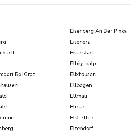
Eisenberg An Der Pinka
erg
Eisenerz
chrott
Eisenstadt
Elbigenalp
sdorf Bei Graz
Elixhausen
nhausen
Ellbögen
ald
Ellmau
ald
Elmen
sbrunn
Elsbethen
sberg
Eltendorf