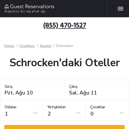
Bağımsız bir seyahat ağı
(855) 470-1527
Home
Countries
Austria
Schrocken
Schrocken'daki Oteller
Giriş:
Çıkış:
Odalar:
Yetişkinler
Çocuklar
1
2
0