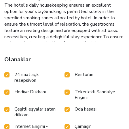
The hotel's daily housekeeping ensures an excellent
option for your stay.Smoking is permitted solely in the
specified smoking zones allocated by hotel. In order to
ensure the utmost level of relaxation, the guestrooms
feature an inviting design and are equipped with all basic
necessities, creating a delightful stay experience.To ensure
a pleasant stay, a selection of rooms at hotel come
furnished with linen service, blackout curtains and air
conditioning, all designed with your ease in mind. Selected
Olanaklar
rooms offer in-room amusement like in-room video
streaming as a source of entertainment for guests to
24 saat açık
Restoran
enjoy.Within specific rooms, a refrigerator and instant tea is
resepsiyon
conveniently available for your use.Understanding the
significance of bathroom facilities in enhancing visitor
Hediye Dükkanı
Tekerlekli Sandalye
contentment, hotel offers a hair dryer, toiletries and towels
Erişimi
within a few chosen chambers. Start your day stress-free at
Hotel Route Inn Tsuruoka Ekimae as breakfast is made
Çeşitli eşyalar satan
Oda kasası
available for you on the premises.Various excellent meal
dükkan
offerings at hotel ensure that enticing and easily accessible
options are constantly available.Throughout the day and
İnternet Erişimi -
Çamaşır