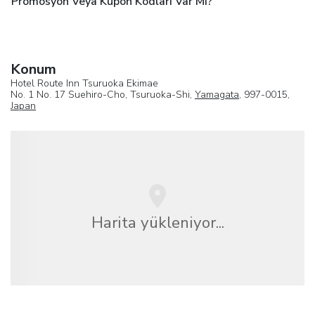
Promosyon Veya Kupon Kodları Var Mı?
Konum
Hotel Route Inn Tsuruoka Ekimae
No. 1 No. 17 Suehiro-Cho, Tsuruoka-Shi,
Yamagata
, 997-0015,
Japan
Harita yükleniyor...