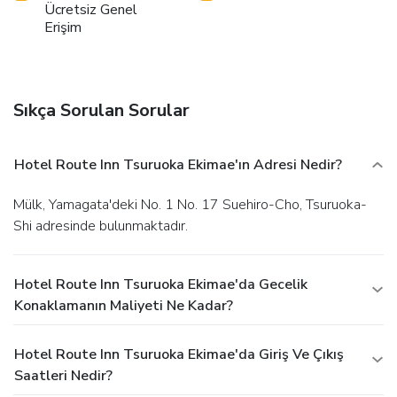
night, guests can enjoy light refreshments with the hotel
Ücretsiz Genel
Erişim
offering vending machines. Throughout the day, engage in
the entertaining activities available at Hotel Route Inn
Tsuruoka Ekimae.Unwind effortlessly each day by exploring
the spa, conveniently situated within the hotel.
Sıkça Sorulan Sorular
Hotel Route Inn Tsuruoka Ekimae'ın Adresi Nedir?
Mülk, Yamagata'deki No. 1 No. 17 Suehiro-Cho, Tsuruoka-
Shi adresinde bulunmaktadır.
Hotel Route Inn Tsuruoka Ekimae'da Gecelik
Konaklamanın Maliyeti Ne Kadar?
Hotel Route Inn Tsuruoka Ekimae'da Giriş Ve Çıkış
Saatleri Nedir?