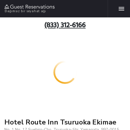
Bağımsız bir seyahat ağı
(833) 312-6166
Hotel Route Inn Tsuruoka Ekimae
No. 1 No. 17 Suehiro-Cho, Tsuruoka-Shi, Yamagata, 997-0015,