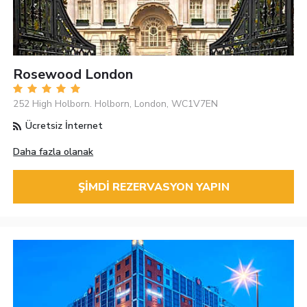
Rosewood London
252 High Holborn. Holborn, London, WC1V7EN
Ücretsiz İnternet
Daha fazla olanak
ŞIMDI REZERVASYON YAPIN