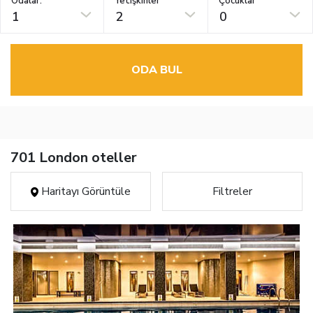
Odalar:
Yetişkinler
Çocuklar
1
2
0
ODA BUL
701 London oteller
Haritayı Görüntüle
Filtreler