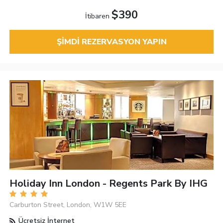
$390
İtibaren
ŞIMDI REZERVASYON YAPIN
Holiday Inn London - Regents Park By IHG
Carburton Street, London, W1W 5EE
Ücretsiz İnternet