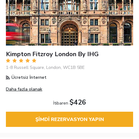
Kimpton Fitzroy London By IHG
1-8 Russell Square, London, WC1B 5BE
Ücretsiz İnternet
Daha fazla olanak
$426
İtibaren
ŞIMDI REZERVASYON YAPIN