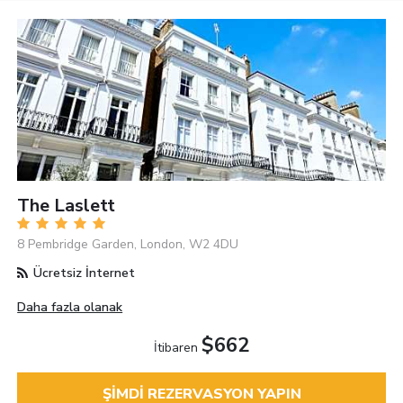
The Laslett
8 Pembridge Garden, London, W2 4DU
Ücretsiz İnternet
Daha fazla olanak
$662
İtibaren
ŞIMDI REZERVASYON YAPIN