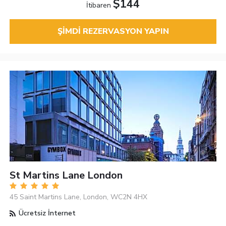
$144
İtibaren
ŞIMDI REZERVASYON YAPIN
St Martins Lane London
45 Saint Martins Lane, London, WC2N 4HX
Ücretsiz İnternet