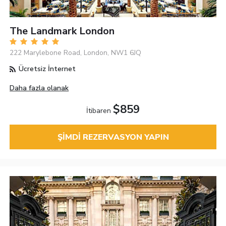
The Landmark London
222 Marylebone Road, London, NW1 6JQ
Ücretsiz İnternet
Daha fazla olanak
$859
İtibaren
ŞIMDI REZERVASYON YAPIN