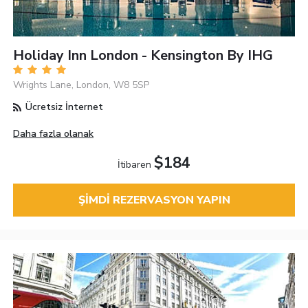
Holiday Inn London - Kensington By IHG
Wrights Lane, London, W8 5SP
Ücretsiz İnternet
Daha fazla olanak
$184
İtibaren
ŞIMDI REZERVASYON YAPIN