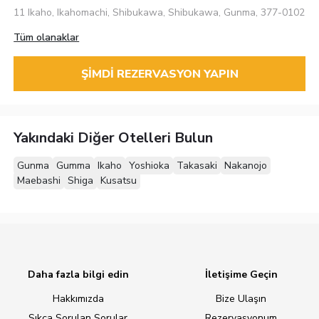
11 Ikaho, Ikahomachi, Shibukawa, Shibukawa, Gunma, 377-0102
Tüm olanaklar
ŞIMDI REZERVASYON YAPIN
Yakındaki Diğer Otelleri Bulun
Gunma
Gumma
Ikaho
Yoshioka
Takasaki
Nakanojo
Maebashi
Shiga
Kusatsu
Daha fazla bilgi edin
İletişime Geçin
Hakkımızda
Bize Ulaşın
Sıkça Sorulan Sorular
Rezervasyonum