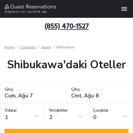
Bağımsız bir seyahat ağı
(855) 470-1527
Home
Countries
Japan
Shibukawa
Shibukawa'daki Oteller
Giriş:
Çıkış:
Odalar:
Yetişkinler
Çocuklar
1
2
0