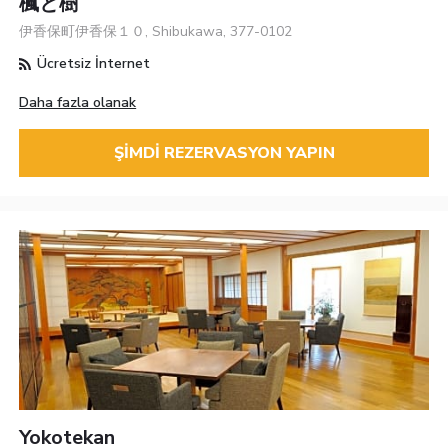
楓と樹
伊香保町伊香保１０, Shibukawa, 377-0102
Ücretsiz İnternet
Daha fazla olanak
ŞIMDI REZERVASYON YAPIN
Yokotekan