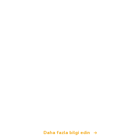
Biz, dünya çapında 100.000'den fazla otel sunan
bağımsız bir seyahat ağıyız
.
Daha fazla bilgi edin