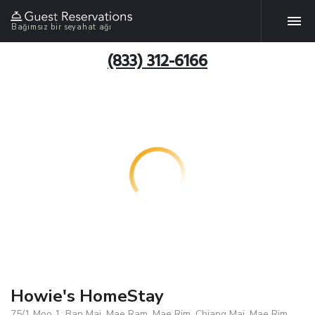
Bağımsız bir seyahat ağı
(833) 312-6166
Howie's HomeStay
75/1 Moo 1, Ban Mai, Mae Ram, Mae Rim, Chiang Mai, Mae Rim,