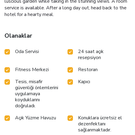
luscious garden while taking in the stunning views. A room
service is available. After a long day out, head back to the
hotel for a hearty meal.
Olanaklar
Oda Servisi
24 saat açık
resepsiyon
Fitness Merkezi
Restoran
Tesis, misafir
Kapıcı
güvenliği önlemlerini
uygulamaya
koyduklarını
doğruladı.
Açık Yüzme Havuzu
Konuklara ücretsiz el
dezenfektanı
sağlanmaktadır.