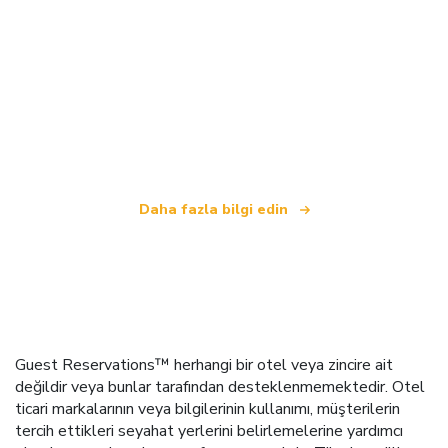
Biz, dünya çapında 100.000'den fazla otel sunan
bağımsız bir seyahat ağıyız
.
Daha fazla bilgi edin
Guest Reservations™ herhangi bir otel veya zincire ait
değildir veya bunlar tarafından desteklenmemektedir. Otel
ticari markalarının veya bilgilerinin kullanımı, müşterilerin
tercih ettikleri seyahat yerlerini belirlemelerine yardımcı