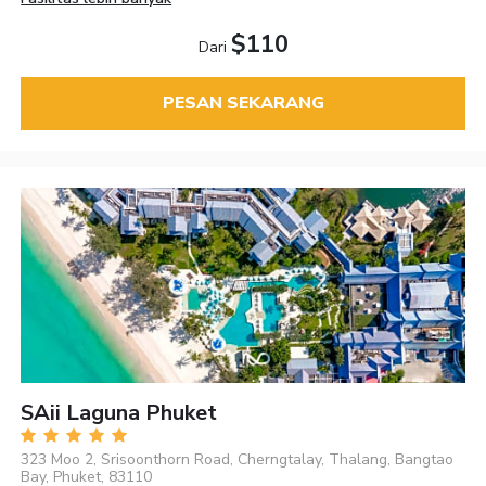
$110
Dari
PESAN SEKARANG
SAii Laguna Phuket
323 Moo 2, Srisoonthorn Road, Cherngtalay, Thalang, Bangtao
Bay, Phuket, 83110