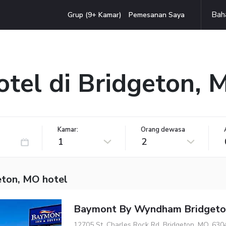
Bah
Grup (9+ Kamar)
Pemesanan Saya
otel di Bridgeton, 
Kamar:
Orang dewasa
1
2
eton, MO hotel
Baymont By Wyndham Bridgeton
12705 St. Charles Rock Rd, Bridgeton, MO, 630