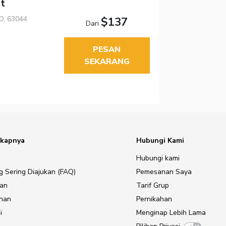
rt
MO, 63044
$137
Dari
PESAN
SEKARANG
gkapnya
Hubungi Kami
Hubungi kami
g Sering Diajukan (FAQ)
Pemesanan Saya
gan
Tarif Grup
anan
Pernikahan
i
Menginap Lebih Lama