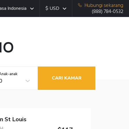
Hubungi sekarang
asa Indonesia
$ USD
(888) 784-0532
MO
Anak-anak
CARI KAMAR
0
 St Louis
44