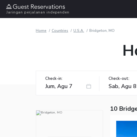
Jaringan perjalanan independen
Home
Countries
U.S.A.
Bridgeton, MO
H
Check-in:
Check-out:
10 Bridg