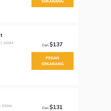
SEKARANG
rt
MO, 63044
$137
Dari
PESAN
SEKARANG
O, 63044
$131
Dari