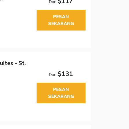
$117
Dari
PESAN
SEKARANG
ites - St.
$131
Dari
PESAN
SEKARANG