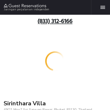
Jaringan perjalanan independen
(833) 312-6166
Sirinthara Villa
49/21 Moo7 Soi Saiyuan Rawai, Phuket, 83130, Thailand