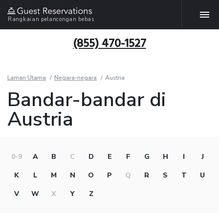
Rangkaian pelancongan bebas
(855) 470-1527
Laman Utama
Negara-negara
Austria
Bandar-bandar di
Austria
0-9
A
B
C
D
E
F
G
H
I
J
K
L
M
N
O
P
Q
R
S
T
U
V
W
X
Y
Z