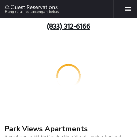
Rangkaian pelancongan bebas
(833) 312-6166
Park Views Apartments
Savant House, 63-65 Camden High Street, London, England,