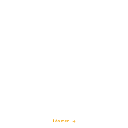
Vi är ett oberoende resenätverk
som erbjuder över 100 000 hotell världen över
Läs mer