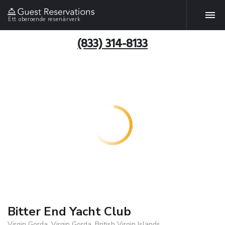
Ett oberoende resenärverk
(833) 314-8133
Bitter End Yacht Club
Virgin Gorda, Virgin Gorda, British Virgin Islands