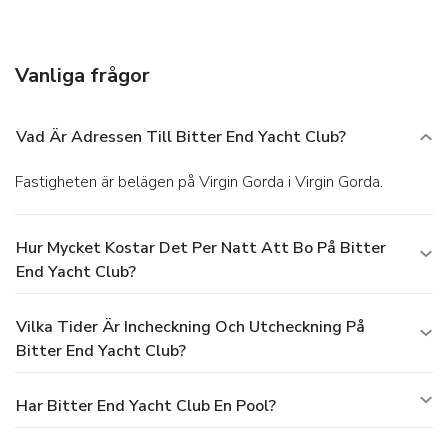
bar.
Business, Other Amenities
Featured amenities include a computer station, dry
cleaning/laundry services, and luggage storage. A roundtrip
Vanliga frågor
airport shuttle is provided for a surcharge (available 24
hours).
Vad Är Adressen Till Bitter End Yacht Club?
Fastigheten är belägen på Virgin Gorda i Virgin Gorda.
Hur Mycket Kostar Det Per Natt Att Bo På Bitter
End Yacht Club?
Vilka Tider Är Incheckning Och Utcheckning På
Bitter End Yacht Club?
Har Bitter End Yacht Club En Pool?