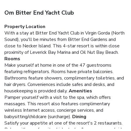
Om Bitter End Yacht Club
Property Location
With a stay at Bitter End Yacht Club in Virgin Gorda (North
Sound), you'll be minutes from Bitter End Gardens and
close to Necker Island. This 4-star resort is within close
proximity of Leverick Bay Marina and Oil Nut Bay Beach.
Rooms
Make yourself at home in one of the 47 guestrooms
featuring refrigerators. Rooms have private balconies.
Bathrooms feature showers, complimentary toiletries, and
hair dryers. Conveniences include safes and desks, and
housekeeping is provided daily.
Amenities
Pamper yourself with a visit to the spa, which offers
massages. This resort also features complimentary
wireless Internet access, concierge services, and
babysitting/childcare (surcharge).
Dining
Satisfy your appetite at one of the resort's 2 restaurants.
Relax with your favorite drink at a bar/lounge or a poolside