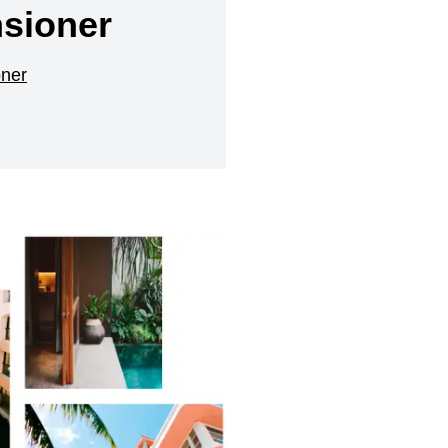
sioner
oner