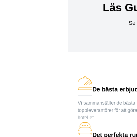
Läs G
Se 
De bästa erbju
Vi sammanställer de bästa p
toppleverantörer för att gör
hotellet.
Det perfekta r