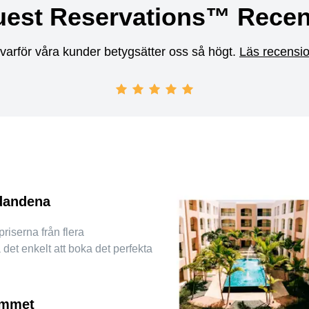
uest Reservations™ Recen
varför våra kunder betygsätter oss så högt.
Läs recensi
5 out of 5 stars
dandena
riserna från flera
a det enkelt att boka det perfekta
ummet