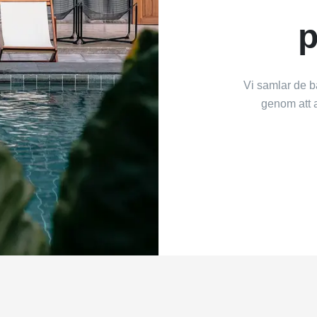
p
Vi samlar de b
genom att a