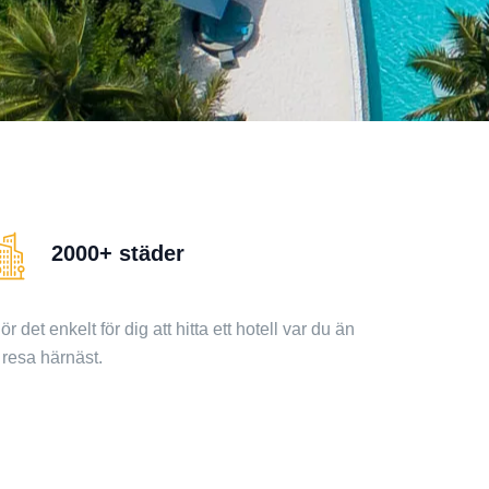
2000+ städer
ör det enkelt för dig att hitta ett hotell var du än
 resa härnäst.