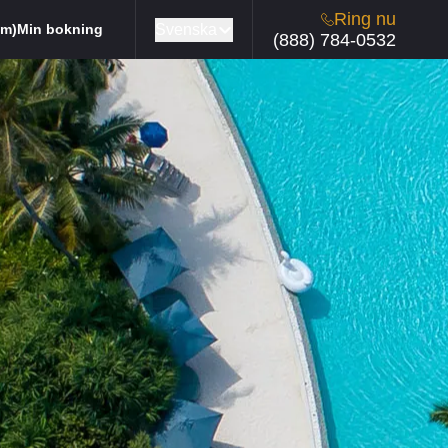
Ring nu
Svenska
um)
Min bokning
(888) 784-0532