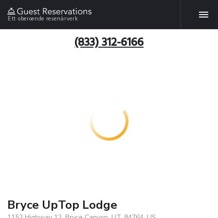
Ett oberoende resenärverk
(833) 312-6166
Bryce UpTop Lodge
1152 Highway 12, Bryce Canyon, UT, 84764, US