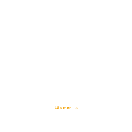
Vi är ett oberoende resenätverk
som erbjuder över 100 000 hotell världen över
Läs mer