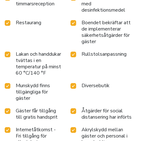
timmarsreception
med
desinfektionsmedel
Restaurang
Boendet bekräftar att
de implementerar
säkerhetsåtgärder för
gäster
Lakan och handdukar
Rullstolsanpassning
tvättas i en
temperatur på minst
60 °C/140 °F
Munskydd finns
Diversebutik
tillgängliga för
gäster
Gäster får tillgång
Åtgärder för social
till gratis handsprit
distansering har införts
Internetåtkomst -
Akrylskydd mellan
Fri tillgång för
gäster och personal i