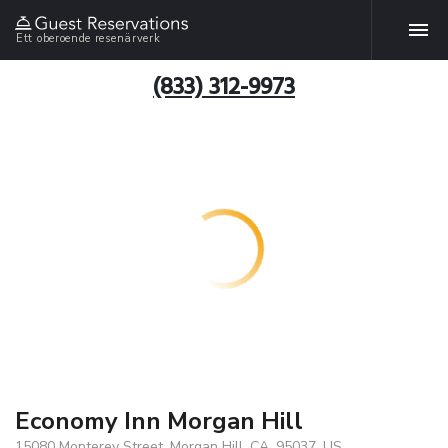
Ett oberoende resenärverk
(833) 312-9973
Economy Inn Morgan Hill
15080 Monterey Street, Morgan Hill, CA, 95037, US