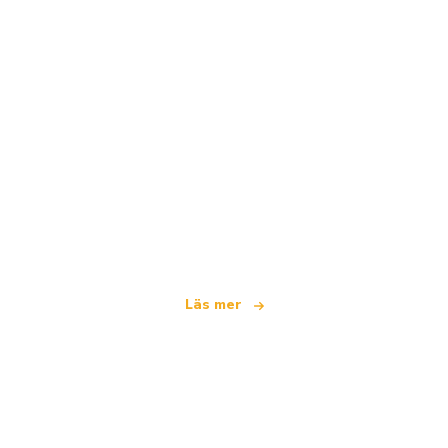
Vi är ett oberoende resenätverk
som erbjuder över 100 000 hotell världen över
Läs mer