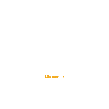
Vi är ett oberoende resenätverk
som erbjuder över 100 000 hotell världen över
Läs mer