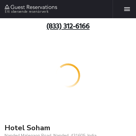
Ett oberoende resenärverk
(833) 312-6166
Hotel Soham
Nanded Malegaon Road, Nanded, 431605, India