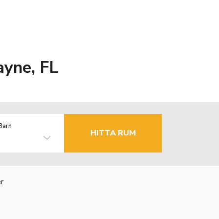
ayne, FL
Barn
HITTA RUM
r