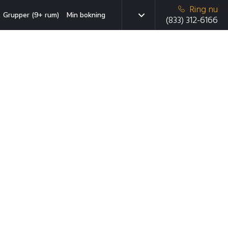
Ring nu
Grupper (9+ rum)
Min bokning
(833) 312-6166