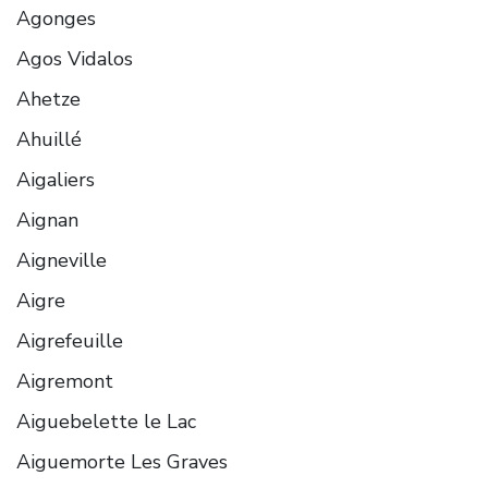
Agonges
Agos Vidalos
Ahetze
Ahuillé
Aigaliers
Aignan
Aigneville
Aigre
Aigrefeuille
Aigremont
Aiguebelette le Lac
Aiguemorte Les Graves