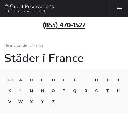
Ett oberoende resenärverk
(855) 470-1527
Hem
Länder
France
Städer i France
0-9
A
B
C
D
E
F
G
H
I
J
K
L
M
N
O
P
Q
R
S
T
U
V
W
X
Y
Z