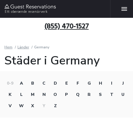
Ett oberoende resenärverk
(855) 470-1527
Hem
Länder
Germany
Städer i Germany
0-9
A
B
C
D
E
F
G
H
I
J
K
L
M
N
O
P
Q
R
S
T
U
V
W
X
Y
Z