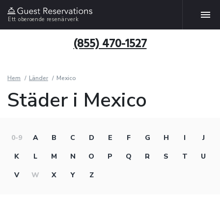
Ett oberoende resenärverk
(855) 470-1527
Hem
Länder
Mexico
Städer i Mexico
0-9
A
B
C
D
E
F
G
H
I
J
K
L
M
N
O
P
Q
R
S
T
U
V
W
X
Y
Z