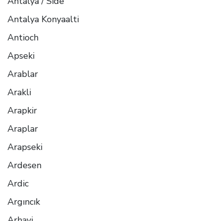
Antalya / Side
Antalya Konyaalti
Antioch
Apseki
Arablar
Arakli
Arapkir
Araplar
Arapseki
Ardesen
Ardic
Argıncık
Arhavi