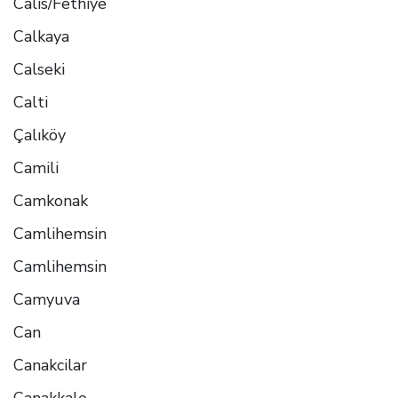
Calis/Fethiye
Calkaya
Calseki
Calti
Çalıköy
Camili
Camkonak
Camlihemsin
Camlihemsin
Camyuva
Can
Canakcilar
Canakkale