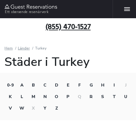
Ett oberoende resenärverk
(855) 470-1527
Hem
Länder
Turkey
Städer i Turkey
0-9
A
B
C
D
E
F
G
H
I
J
K
L
M
N
O
P
Q
R
S
T
U
V
W
X
Y
Z