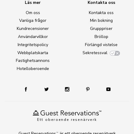
Läs mer
Kontakta oss
Om oss
Kontakta oss
Vanliga frågor
Min bokning
Kundrecensioner
Grupppriser
Användarvillkor
Bröllop
Integritetspolicy
Förlängd vistelse
Webbplatskarta
Sekretessval
Fastighetsannons
Hotelloberoende
Ett oberoende resenärverk
Guest Reservations
är ett oberoende resenätverk
TM