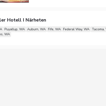
ler Hotell I Närheten
WA
Puyallup, WA
Auburn, WA
Fife, WA
Federal Way, WA
Tacoma,
es, WA