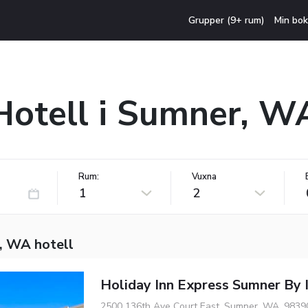
Grupper (9+ rum)
Min bok
Hotell i Sumner, W
Rum:
Vuxna
1
2
, WA hotell
Holiday Inn Express Sumner By
2500 136th Ave Court East, Sumner, WA, 9839