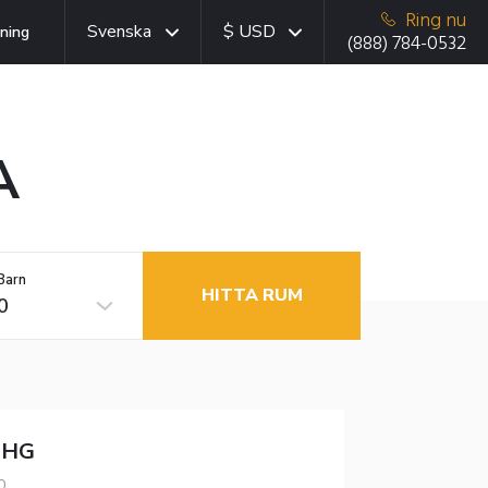
Ring nu
Svenska
$ USD
ning
(888) 784-0532
A
Barn
HITTA RUM
0
 IHG
0