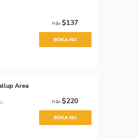
$137
Från
BOKA NU
llup Area
$220
Från
90
BOKA NU