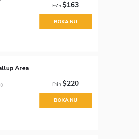
$163
Från
BOKA NU
llup Area
$220
Från
90
BOKA NU