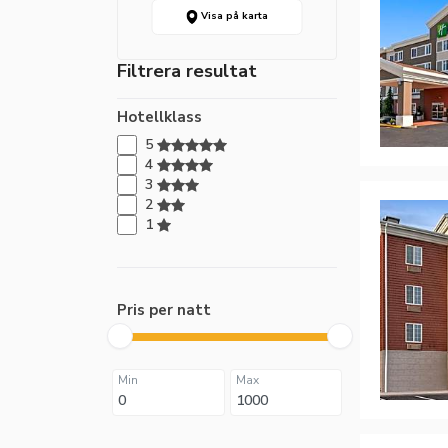
Visa på karta
Filtrera resultat
Hotellklass
5
4
3
2
1
Pris per natt
Min
Max