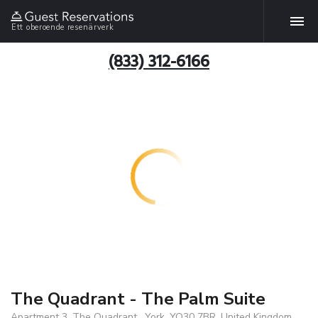
Ett oberoende resenärverk
(833) 312-6166
The Quadrant - The Palm Suite
Apartment 3, The Quadrant , York, YO30 7BR, United Kingdom