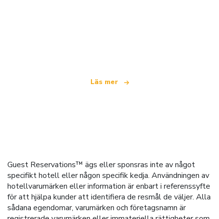
Vi är ett oberoende resenätverk
som erbjuder över 100 000 hotell världen över
Läs mer
Guest Reservations™ ägs eller sponsras inte av något
specifikt hotell eller någon specifik kedja. Användningen av
hotellvarumärken eller information är enbart i referenssyfte
för att hjälpa kunder att identifiera de resmål de väljer. Alla
sådana egendomar, varumärken och företagsnamn är
registrerade varumärken eller immateriella rättigheter som