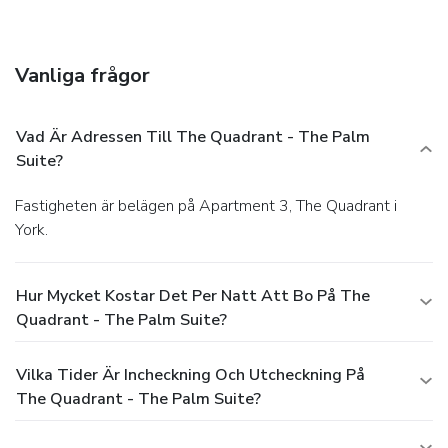
that your hydration needs will be met, as some
guestrooms are equipped with a refrigerator and a coffee or
tea maker. Maintain your cleanliness and comfort using a
Vanliga frågor
hair dryer, toiletries and towels available in select guest
restrooms.
Vad Är Adressen Till The Quadrant - The Palm
Suite?
Fastigheten är belägen på Apartment 3, The Quadrant i
York.
Hur Mycket Kostar Det Per Natt Att Bo På The
Quadrant - The Palm Suite?
Vilka Tider Är Incheckning Och Utcheckning På
The Quadrant - The Palm Suite?