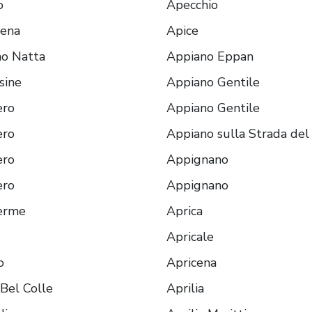
o
Apecchio
dena
Apice
no Natta
Appiano Eppan
sine
Appiano Gentile
ero
Appiano Gentile
ero
Appiano sulla Strada del
ero
Appignano
ero
Appignano
Terme
Aprica
Apricale
o
Apricena
 Bel Colle
Aprilia