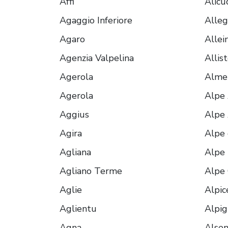
Affi
Alicu
Agaggio Inferiore
Alle
Agaro
Allei
Agenzia Valpelina
Allis
Agerola
Alme
Agerola
Alpe
Aggius
Alpe 
Agira
Alpe 
Agliana
Alpe
Agliano Terme
Alpe
Aglie
Alpic
Aglientu
Alpi
Agna
Alse