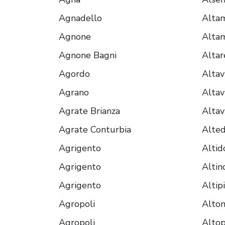
Agnadello
Alta
Agnone
Alta
Agnone Bagni
Altar
Agordo
Altavi
Agrano
Altavi
Agrate Brianza
Altav
Agrate Conturbia
Alte
Agrigento
Altid
Agrigento
Altin
Agrigento
Altip
Agropoli
Alto
Agropoli
Altop