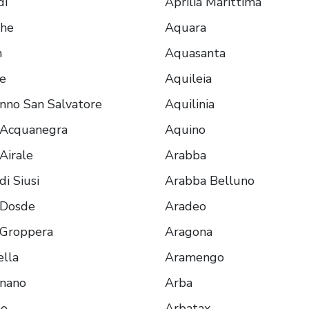
di
Aprilia Marittima
ghe
Aquara
n
Aquasanta
te
Aquileia
nno San Salvatore
Aquilinia
 Acquanegra
Aquino
Airale
Arabba
di Siusi
Arabba Belluno
 Dosde
Aradeo
 Groppera
Aragona
ella
Aramengo
gnano
Arba
no
Arbatax