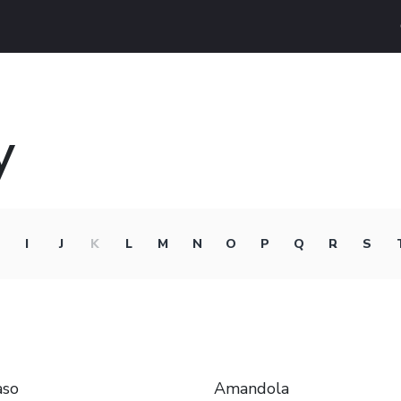
y
I
J
K
L
M
N
O
P
Q
R
S
aso
Amandola