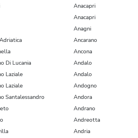
i
Anacapri
Anacapri
Anagni
Adriatica
Ancarano
ella
Ancona
o Di Lucania
Andalo
o Laziale
Andalo
o Laziale
Andogno
o Santalessandro
Andora
reto
Andrano
ro
Andreotta
illa
Andria