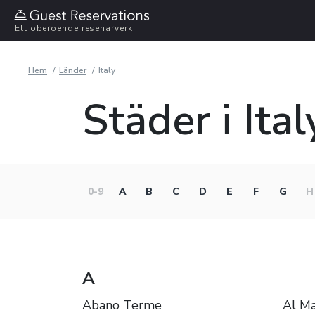
Ett oberoende resenärverk
Hem
Länder
Italy
Städer i Ital
0-9
A
B
C
D
E
F
G
H
A
Abano Terme
Al M