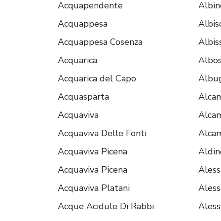
Acquapendente
Albin
Acquappesa
Albis
Acquappesa Cosenza
Albis
Acquarica
Albos
Acquarica del Capo
Albu
Acquasparta
Alca
Acquaviva
Alca
Acquaviva Delle Fonti
Alca
Acquaviva Picena
Aldin
Acquaviva Picena
Aless
Acquaviva Platani
Aless
Acque Acidule Di Rabbi
Ales