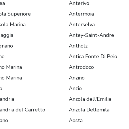
ea
Anterivo
ola Superiore
Antermoia
sola Marina
Anterselva
aggia
Antey-Saint-Andre
gnano
Antholz
mo
Antica Fonte Di Peio
mo Marina
Antrodoco
mo Marina
Anzino
o
Anzio
andria
Anzola dell'Emilia
andria del Carretto
Anzola Dellemila
sano
Aosta