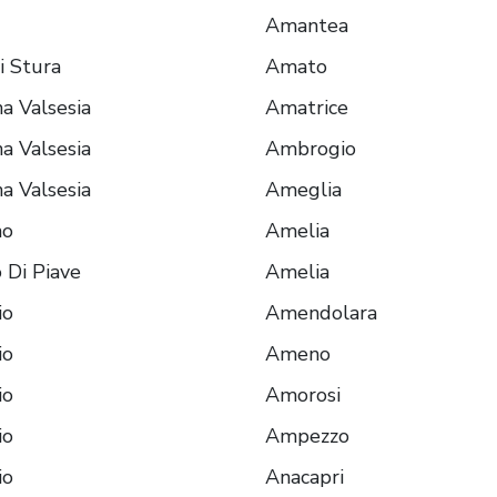
Amantea
i Stura
Amato
a Valsesia
Amatrice
a Valsesia
Ambrogio
a Valsesia
Ameglia
no
Amelia
 Di Piave
Amelia
io
Amendolara
io
Ameno
io
Amorosi
io
Ampezzo
io
Anacapri