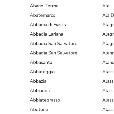
Abano Terme
Ala
Abatemarco
Ala D
Abbadia di Fiastra
Alagn
Abbadia Lariana
Alagn
Abbadia San Salvatore
Alagn
Abbadia San Salvatore
Alan
Abbasanta
Alano
Abbateggio
Alass
Abbazia
Alass
Abbiadori
Alass
Abbiategrasso
Alass
Abetone
Alass