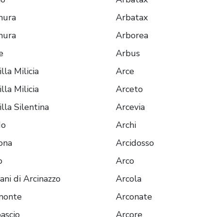
mura
Arbatax
mura
Arborea
e
Arbus
lla Milicia
Arce
lla Milicia
Arceto
illa Silentina
Arcevia
do
Archi
ona
Arcidosso
o
Arco
iani di Arcinazzo
Arcola
monte
Arconate
ascio
Arcore