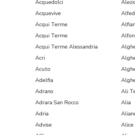
Acquedolci
Alezi
Acquevive
Alfe
Acqui Terme
Alfia
Acqui Terme
Alfon
Acqui Terme Alessandria
Algh
Acri
Algh
Acuto
Algh
Adelfia
Algh
Adrano
Ali 
Adrara San Rocco
Alia
Adria
Alian
Advise
Alice