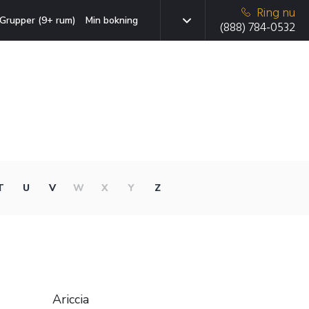
Ring nu
Grupper (9+ rum)
Min bokning
(888) 784-0532
T
U
V
W
X
Y
Z
Ariccia