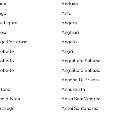
nga
Andrian
nga
Anfo
a Ligure
Angera
rese
Anghiari
go Corteraso
Angolo
obello
Angri
obello
Anguillara Sabazia
obello
Anguillara Sabazia
s
Annone Di Brianza
ttone
Annunziata
no d Ivrea
Antei Sant'Andrea
gnasego
Antei Santandrea