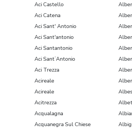
Aci Castello
Albe
Aci Catena
Albe
Aci Sant' Antonio
Alber
Aci Sant'antonio
Albe
Aci Santantonio
Alber
Aci SantʼAntonio
Alber
Aci Trezza
Alber
Acireale
Alber
Acireale
Albe
Acitrezza
Albe
Acqualagna
Albia
Acquanegra Sul Chiese
Albi