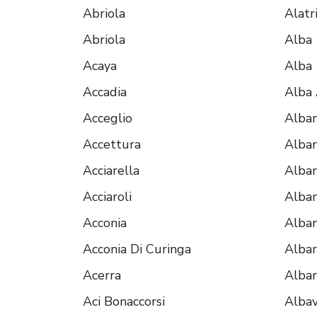
Abriola
Alatr
Abriola
Alba
Acaya
Alba
Accadia
Alba 
Acceglio
Alban
Accettura
Alban
Acciarella
Alban
Acciaroli
Alban
Acconia
Alban
Acconia Di Curinga
Alba
Acerra
Alba
Aci Bonaccorsi
Albav