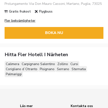
Prolungamento Via Don Mauro Cassoni, Martano, Puglia, 73025
Gratis frukost
Flygbuss
Fler bekvämligheter
BOKA NU
Hitta Fler Hotell I Närheten
Calimera
Carpignano Salentino
Zollino
Cursi
Corigliano dʼOtranto
Pisignano
Serrano
Sternatia
Palmariggi
Läs mer
Kontakta oss