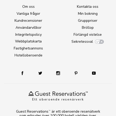
Om oss
Kontakta oss
Vanliga frågor
Min bokning
Kundrecensioner
Grupppriser
Användarvillkor
Bröllop
Integritetspolicy
Förlängd vistelse
Webbplatskarta
Sekretessval
Fastighetsannons
Hotelloberoende
Ett oberoende resenärverk
Guest Reservations
är ett oberoende resenätverk
TM
som erbjuder över 100 000 hotell världen över.