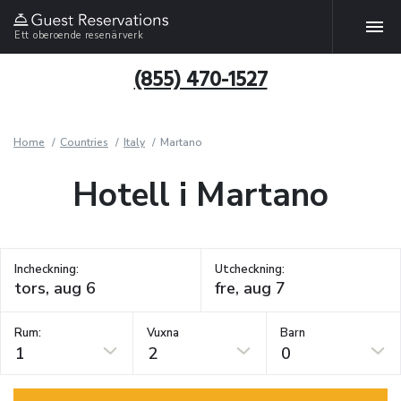
Ett oberoende resenärverk
(855) 470-1527
Home
Countries
Italy
Martano
Hotell i Martano
Incheckning:
Utcheckning:
Rum:
Vuxna
Barn
1
2
0