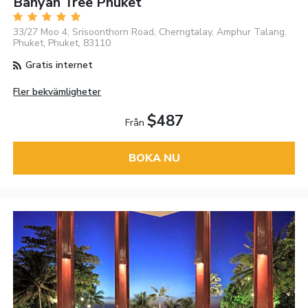
Banyan Tree Phuket
33/27 Moo 4, Srisoonthorn Road, Cherngtalay, Amphur Talang,
Phuket, Phuket, 83110
Gratis internet
Fler bekvämligheter
$487
Från
BOKA NU