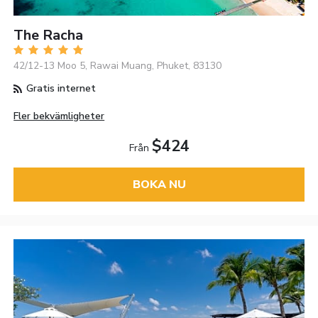
The Racha
42/12-13 Moo 5, Rawai Muang, Phuket, 83130
Gratis internet
Fler bekvämligheter
$424
Från
BOKA NU