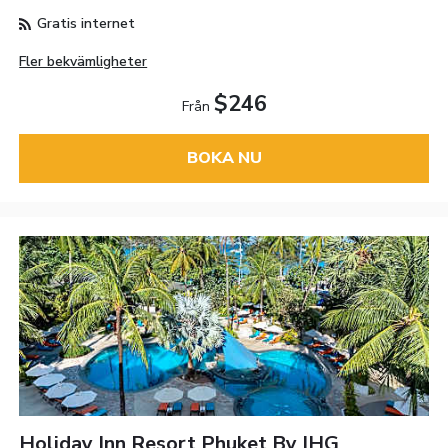
Gratis internet
Fler bekvämligheter
$246
Från
BOKA NU
Holiday Inn Resort Phuket By IHG