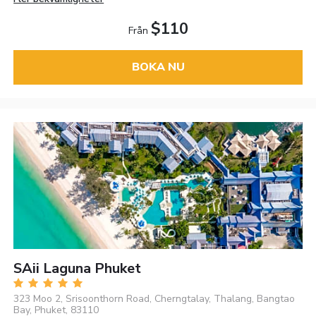
$110
Från
BOKA NU
SAii Laguna Phuket
323 Moo 2, Srisoonthorn Road, Cherngtalay, Thalang, Bangtao
Bay, Phuket, 83110