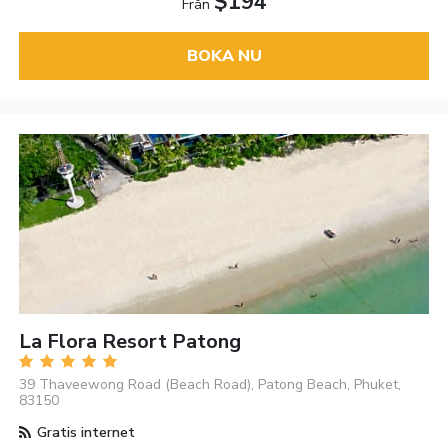
$194
Från
BOKA NU
La Flora Resort Patong
39 Thaveewong Road (Beach Road), Patong Beach, Phuket,
83150
Gratis internet