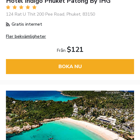
Hotel Indigo Phuket Patong By IHG
124 Rat U Thit 200 Pee Road, Phuket, 83150
Gratis internet
Fler bekvämligheter
$121
Från
BOKA NU