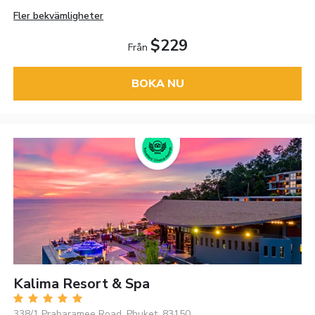
Fler bekvämligheter
$229
Från
BOKA NU
Kalima Resort & Spa
338/1 Prabaramee Road, Phuket, 83150