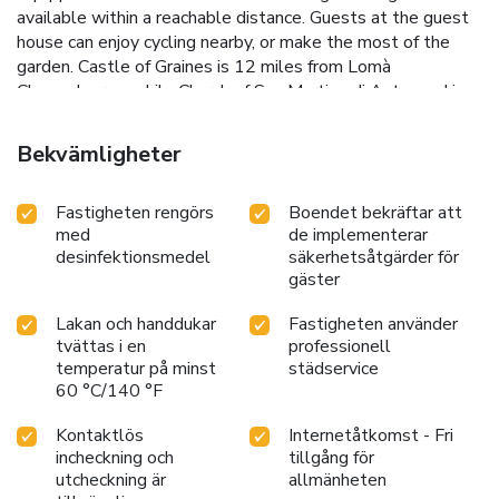
available within a reachable distance. Guests at the guest
house can enjoy cycling nearby, or make the most of the
garden. Castle of Graines is 12 miles from Lomà
Champdepraz, while Church of San Martino di Antagnod is
19 miles from the property. Torino Airport is 48 miles
away, and the property offers a paid airport shuttle service.
Bekvämligheter
License Number(s): IT007017B4FI4SN5GZ
Fastigheten rengörs
Boendet bekräftar att
med
de implementerar
desinfektionsmedel
säkerhetsåtgärder för
gäster
Lakan och handdukar
Fastigheten använder
tvättas i en
professionell
temperatur på minst
städservice
60 °C/140 °F
Kontaktlös
Internetåtkomst - Fri
incheckning och
tillgång för
utcheckning är
allmänheten