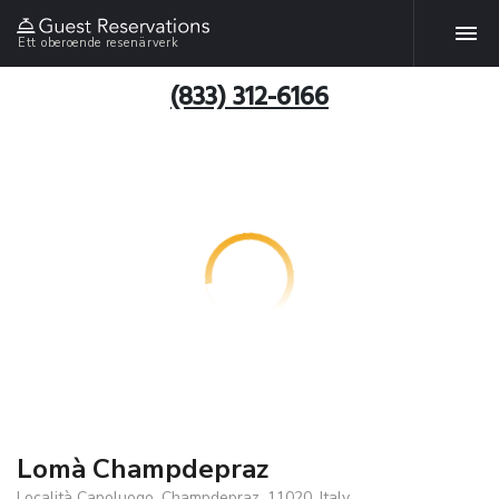
Ett oberoende resenärverk
(833) 312-6166
Lomà Champdepraz
Località Capoluogo, Champdepraz, 11020, Italy