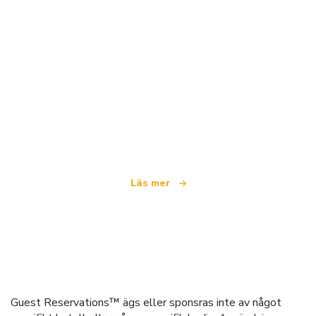
Vi är ett oberoende resenätverk
som erbjuder över 100 000 hotell världen över
Läs mer
Guest Reservations™ ägs eller sponsras inte av något